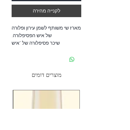
לקנייה מהירה
מארז שי משותף לשמן עירון ופלורה
של איש הפסיפלורה.
שיכר פסיפלורה של "איש
הפסיפלורה" הינו משקה קינוח עדין.
השיכר מופק מפרי הפסיפלורה
הגדל במטעי משק פישביין השוכן
גם כן במושב עין-עירון.
מוצרים דומים
המארז כולל - בקבוק 750 מ"ל שמן
זית כתית מעולה ובקבוק 500 מ"ל
ליקר פסיפלורה.