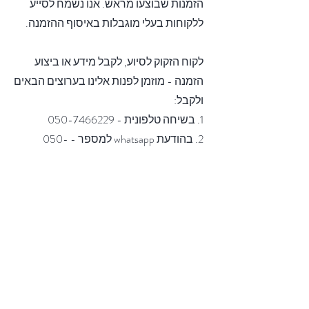
הזמנות שבוצעו מראש. אנו נשמח לסייע
ללקוחות בעלי מוגבלות באיסוף ההזמנה.
לקוח הזקוק לסיוע, לקבל מידע או ביצוע
הזמנה - מוזמן לפנות אלינו בערוצים הבאים
ולקבל:
1. בשיחה טלפונית -
050-7466229
2. בהודעת whatsapp למספר -
050-
7466229
3. במייל לכתובת
rimon@eron-oil.co.il
תודה מראש,
משפחת דוידוביץ.
משק דוידוביץ