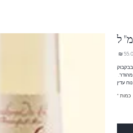
מחיר
ורה 200מ"ל בבקבוק
מהודר.
וח עדין
ה טריים
כמות
*
שב עין
עירון.