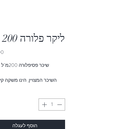
ליקר פלורה 200 מ"ל
שיכר פסיפל
השיכר המצויין, הינו משקה קינ
ורענן, המיוצר מפירות פסיפלור
הגדלים במטעי משק פישביין שבמו
הוסף לעגלה